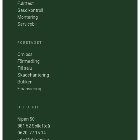
Fukttest
Gasolkontroll
Montering
Servicebil
FÖRETAGET
Om oss
Förmedling
Till salu
Skadehantering
Butiken
Finansiering
HITTA HIT
Nipan 50
881 52 Sollefteå
0620-77 15 14
info@hkfritid.se